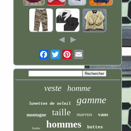
Email
veste
homme
gamme
lunettes de soleil
taille
marron
vans
montagne
hommes
bottes
finder