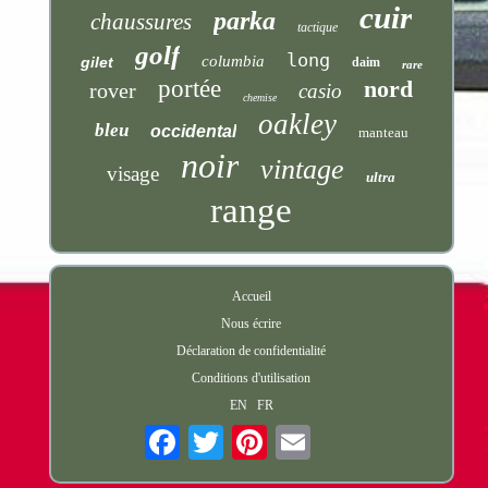
cuir
parka
chaussures
tactique
golf
long
columbia
gilet
daim
rare
portée
nord
rover
casio
chemise
oakley
bleu
occidental
manteau
noir
vintage
visage
ultra
range
Accueil
Nous écrire
Déclaration de confidentialité
Conditions d'utilisation
EN
FR