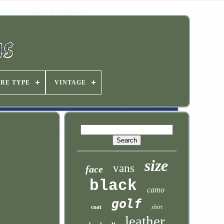
IRE TYPE
VINTAGE
size
vans
face
black
camo
golf
coat
shirt
leather