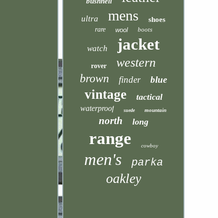
bushnell
mens
ultra
shoes
rare
boots
wool
jacket
watch
western
rover
brown
finder
blue
vintage
tactical
waterproof
mountain
suede
north
long
range
cowboy
men's
parka
oakley